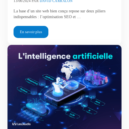
13/06/2024
PAR
DAVID CARRALON
La base d’un site web bien conçu repose sur deux piliers
indispensables : l’optimisation SEO et …
En savoir plus
SEO et Webdesign : une association indispensable