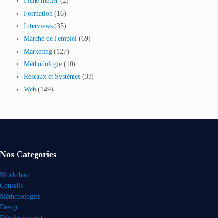
Fiche métier
(2)
Formation
(16)
Interviews
(35)
Marché de l'emploi
(69)
Marketing
(127)
Méthodologie
(10)
Réseaux et Systèmes
(33)
Web
(149)
Nos Categories
Blockchain
Conseils
Méthodologies
Design
Développement