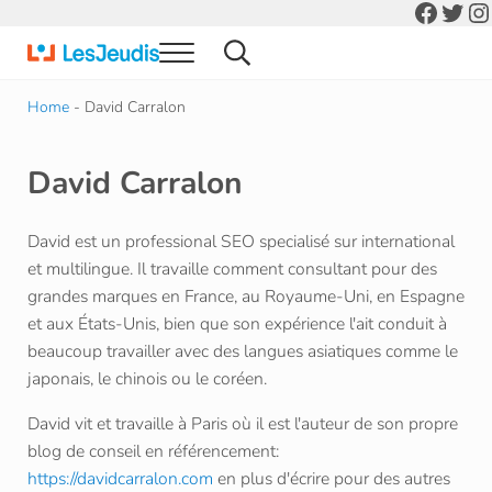
Faceb
Twit
In
Skip to main content
Skip to header right navigation
Skip to after header navigation
Skip to site footer
Menu
Search...
Blog Les Jeudis
Actualité Informatique et Digital
Home
-
David Carralon
David Carralon
David est un professional SEO specialisé sur international
et multilingue. Il travaille comment consultant pour des
grandes marques en France, au Royaume-Uni, en Espagne
et aux États-Unis, bien que son expérience l'ait conduit à
beaucoup travailler avec des langues asiatiques comme le
japonais, le chinois ou le coréen.
David vit et travaille à Paris où il est l'auteur de son propre
blog de conseil en référencement:
https://davidcarralon.com
en plus d'écrire pour des autres