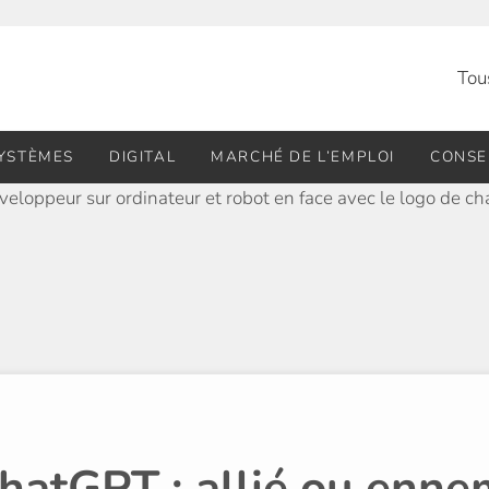
Tou
SYSTÈMES
DIGITAL
MARCHÉ DE L’EMPLOI
CONSE
hatGPT : allié ou enne