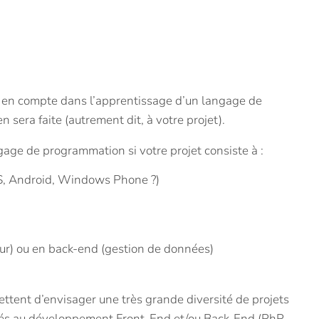
e en compte dans l’apprentissage d’un langage de
n sera faite (autrement dit, à votre projet).
ngage de programmation si votre projet consiste à :
OS, Android, Windows Phone ?)
teur) ou en back-end (gestion de données)
tent d’envisager une très grande diversité de projets
tés au développement Front-End et/ou Back-End (PhP,