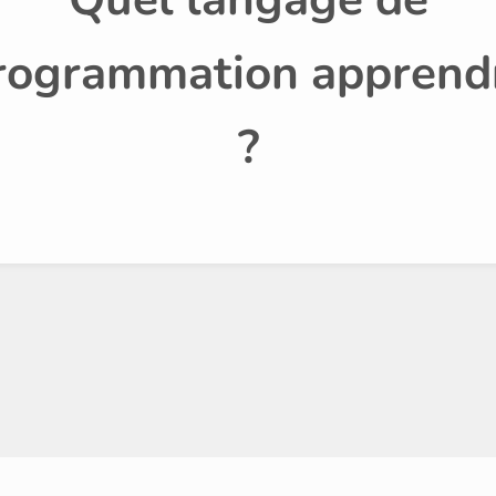
rogrammation apprend
?