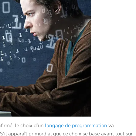
firmé, le choix d’un
langage de programmation
va
’il apparaît primordial que ce choix se base avant tout sur