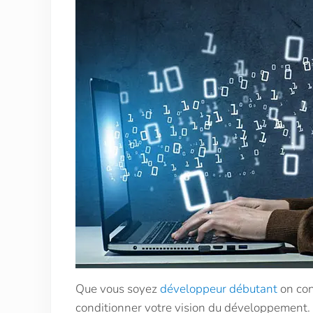
Que vous soyez
développeur débutant
on con
conditionner votre vision du développement. S