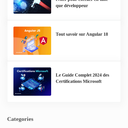
que développeur
Tout savoir sur Angular 18
Le Guide Complet 2024 des
Certifications Microsoft
Categories