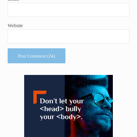
Website
Sidebar