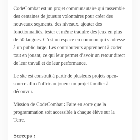
CodeCombat est un projet communautaire qui rassemble
des centaines de joueurs volontaires pour créer des
nouveaux segments, des niveaux, ajouter des
fonctionnalités, tester et même traduire des jeux en plus
de 50 langues. C’est un espace en commun qui s’adresse
à un public large. Les contributeurs apprennent à coder
tout en jouant, ce qui leur permet d’avoir un retour direct
de leur travail et de leur performance.
Le site est construit à partir de plusieurs projets open-
source afin d’offrir au joueur un projet familier à
découvrir.
Mission de CodeCombat : Faire en sorte que la
programmation soit accessible à chaque élève sur la
Terre.
Screeps :