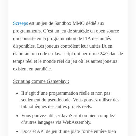
Screeps
est un jeu de Sandbox MMO dédié aux
programmeurs. C’est un jeu de stratégie en open source
qui consiste en la programmation de l’IA des unités
disponibles. Les joueurs contrôlent leur unités IA en
élaborant un code en Javascript qui performe 24/7 dans le
temps réel et le monde réel du jeu où les autres joueurs
existent en parallèle.
Scripting comme Gameplay :
Il s’agit d’une programmation réelle et non pas
seulement du pseudocode. Vous pouvez utiliser des
bibliothèques des autres projets réels.
Vous pouvez utiliser JavaScript ou bien compilez
d’autres langages via WebAssembly.
Docs et API de jeu d’une plate-forme entière bien