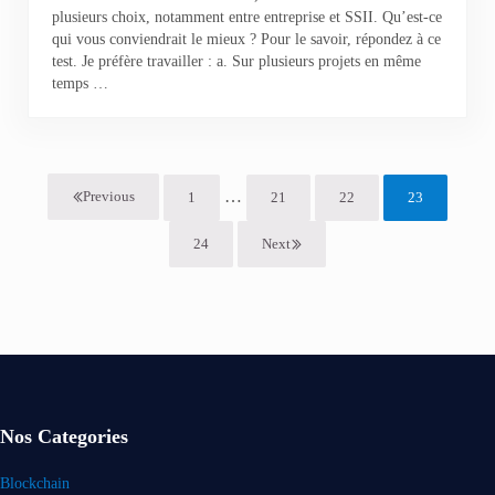
plusieurs choix, notamment entre entreprise et SSII. Qu’est-ce
qui vous conviendrait le mieux ? Pour le savoir, répondez à ce
test. Je préfère travailler : a. Sur plusieurs projets en même
temps …
Interim pages omitted
…
Previous
1
21
22
23
Page
Page
Page
Page
24
Next
Page
Nos Categories
Blockchain