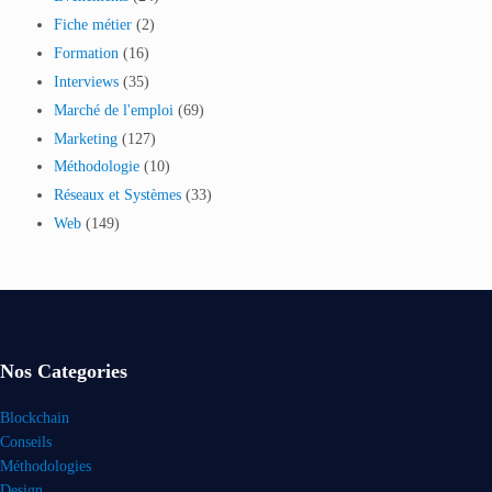
Fiche métier
(2)
Formation
(16)
Interviews
(35)
Marché de l'emploi
(69)
Marketing
(127)
Méthodologie
(10)
Réseaux et Systèmes
(33)
Web
(149)
Nos Categories
Blockchain
Conseils
Méthodologies
Design