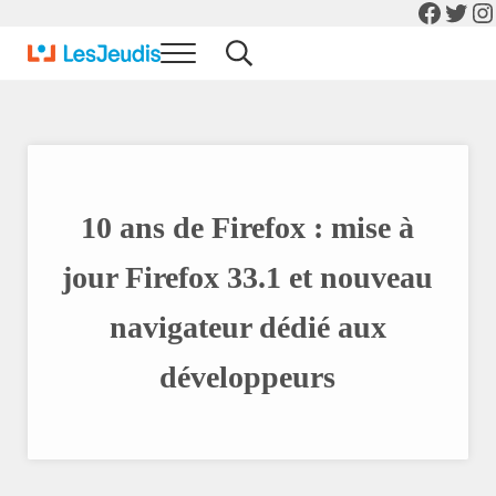
Facebo
Twit
In
Skip to main content
Skip to header right navigation
Skip to after header navigation
Skip to site footer
Menu
Search...
Actualité Informatique et Digital
Blog Les Jeudis
10 ans de Firefox : mise à
jour Firefox 33.1 et nouveau
navigateur dédié aux
développeurs