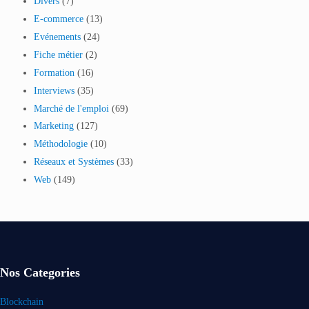
Divers
(7)
E-commerce
(13)
Evénements
(24)
Fiche métier
(2)
Formation
(16)
Interviews
(35)
Marché de l'emploi
(69)
Marketing
(127)
Méthodologie
(10)
Réseaux et Systèmes
(33)
Web
(149)
Nos Categories
Blockchain