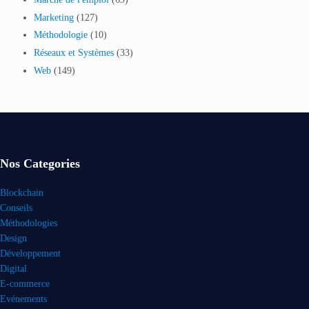
Marketing
(127)
Méthodologie
(10)
Réseaux et Systèmes
(33)
Web
(149)
Nos Categories
Blockchain
Conseils
Méthodologies
Design
Développement
Digital
E-commerce
Evénements