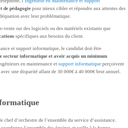
téléphone, l’
Ingénieur en Maintenance et Support
et de pédagogie
pour mieux cibler et répondre aux attentes des
adéquation avec leur problématique.
s-vente sur des logiciels ou des matériels existants que
cations
spécifiques aux besoins du client.
nce et support informatique, le candidat doit être
e secteur informatique et avoir acquis un minimum
Ingénieurs en maintenance et
support informatique
perçoivent
 avec une disparité allant de 30 000€ à 40 000€ brut annuel.
nformatique
le chef d’orchestre de l’ensemble du service d’assistance.
l coordonne l’ensemble des équipes et veille à la bonne