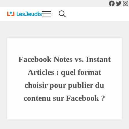
Facebo
Twit
In
Skip to main content
Skip to header right navigation
Skip to after header navigation
Skip to site footer
Menu
Search...
Actualité Informatique et Digital
Blog Les Jeudis
Facebook Notes vs. Instant
Articles : quel format
choisir pour publier du
contenu sur Facebook ?