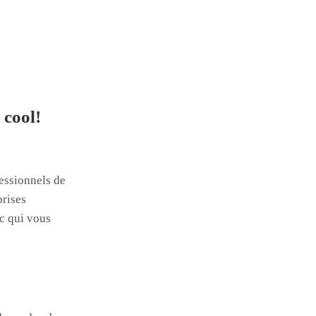
 cool!
essionnels de
prises
ec qui vous