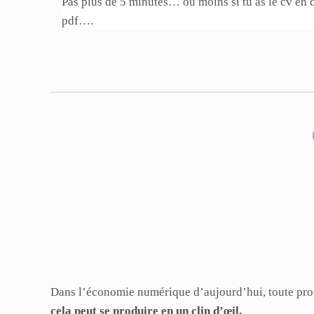
Pas plus de 5 minutes… ou moins si tu as le cv en
pdf….
Dans l’économie numérique d’aujourd’hui, toute profe
cela peut se produire en un clin d’œil.