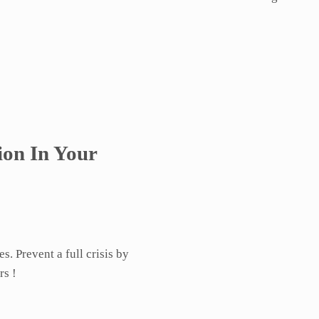
ion In Your
s. Prevent a full crisis by
rs !