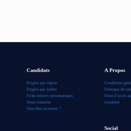
Candidats
A Propos
Emploi par région
Conditions génér
Emploi par métier
Politique de con
Fiche métiers informatiques
Droit d’accès a
Nous contacter
(cookies)
Vous êtes recruteur ?
Social